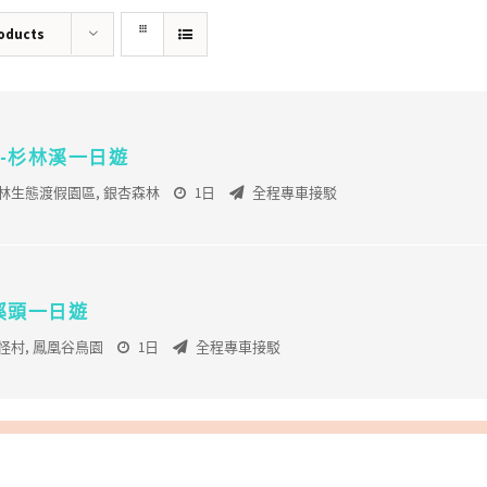
roducts
-杉林溪一日遊
林生態渡假園區
,
銀杏森林
1日
全程專車接駁
溪頭一日遊
怪村
,
鳳凰谷鳥園
1日
全程專車接駁