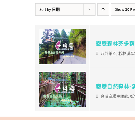
Sort by
日期
Show
10 P
戀戀森林芬多精
八卦茶園
,
杉林溪森
戀戀自然森林-
台灣麻糬主題館
,
妖