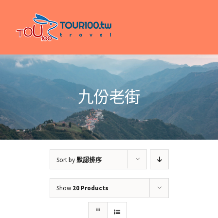
Skip
to
content
九份老街
Sort by
默認排序
Show
20 Products