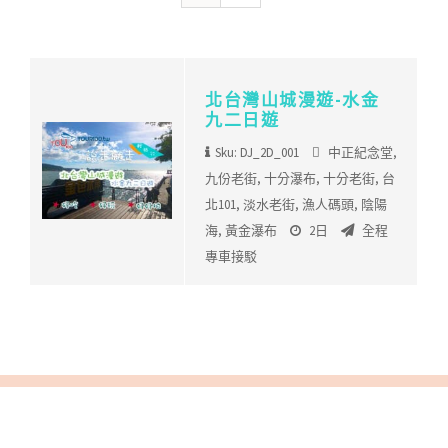
北台灣山城漫遊-水金
九二日遊
Sku: DJ_2D_001
中正紀念堂
,
九份老街
,
十分瀑布
,
十分老街
,
台
北101
,
淡水老街
,
漁人碼頭
,
陰陽
海
,
黃金瀑布
2日
全程
專車接駁