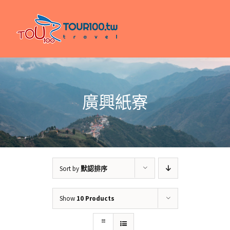
Skip
to
content
廣興紙寮
Sort by
默認排序
Show
10 Products