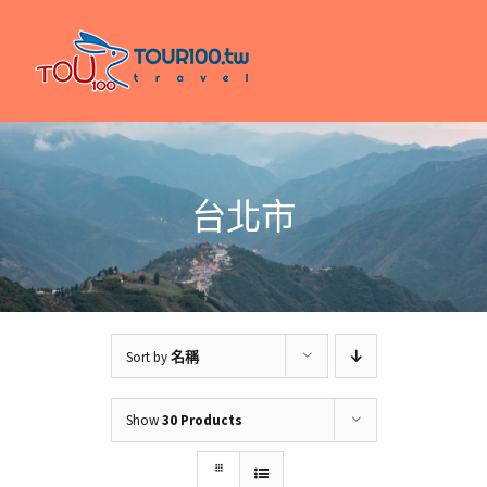
Skip
to
content
台北市
Sort by
名稱
Show
30 Products