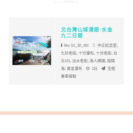
北台灣山城漫遊-水金
九二日遊
Sku: DJ_2D_001
中正紀念堂
,
九份老街
,
十分瀑布
,
十分老街
,
台
北101
,
淡水老街
,
漁人碼頭
,
陰陽
海
,
黃金瀑布
2日
全程
專車接駁