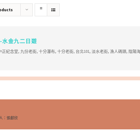
roducts
-水金九二日遊
中正紀念堂
,
九份老街
,
十分瀑布
,
十分老街
,
台北101
,
淡水老街
,
漁人碼頭
,
陰陽
絡人：張獻欣