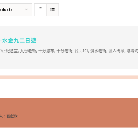
roducts
-水金九二日遊
中正紀念堂
,
九份老街
,
十分瀑布
,
十分老街
,
台北101
,
淡水老街
,
漁人碼頭
,
陰陽
絡人：張獻欣