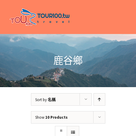
Skip
to
content
鹿谷鄉
Sort by
名稱
Show
10 Products