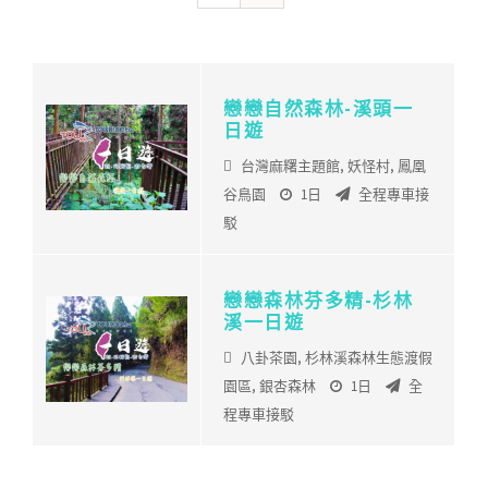
戀戀自然森林-溪頭一
日遊
台灣麻糬主題館
,
妖怪村
,
鳳凰
谷鳥園
1日
全程專車接
駁
戀戀森林芬多精-杉林
溪一日遊
八卦茶園
,
杉林溪森林生態渡假
園區
,
銀杏森林
1日
全
程專車接駁